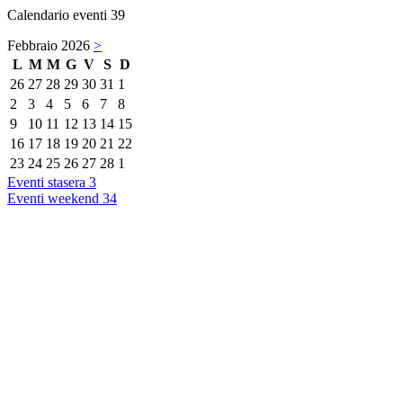
Calendario eventi
39
Febbraio 2026
>
L
M
M
G
V
S
D
26
27
28
29
30
31
1
2
3
4
5
6
7
8
9
10
11
12
13
14
15
16
17
18
19
20
21
22
23
24
25
26
27
28
1
Eventi stasera
3
Eventi weekend
34