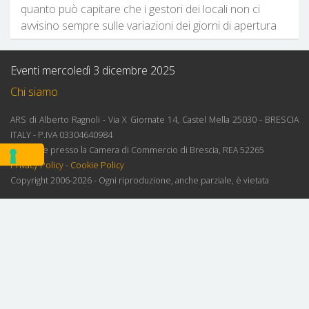
quanto può capitare che i gestori dei locali non ci
avvisino sempre sulle variazioni dei giorni di apertura
Eventi mercoledì 3 dicembre 2025
Chi siamo
ARS di Alberto Ragnoli - Via X Giornate 14, Castel Mella 25030 - BRESCIA
ITALY - P.IVA 03304640984
Iscrizione presso la Camera di Commercio di Brescia, REA 52265
Privacy Policy
-
Cookie Policy
Copyright 2006-2026 - Ogni riproduzione, anche parziale, è vietata