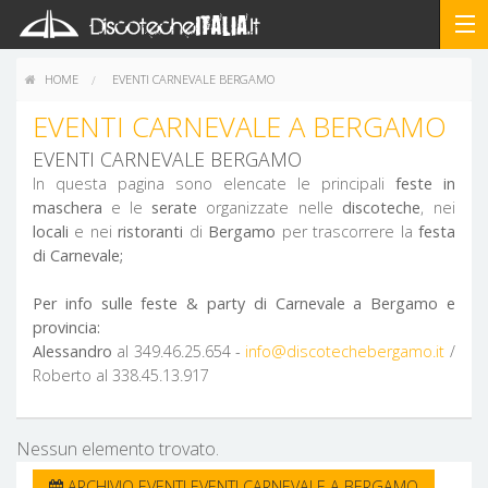
HOME
EVENTI CARNEVALE BERGAMO
EVENTI CARNEVALE A BERGAMO
EVENTI CARNEVALE BERGAMO
In questa pagina sono elencate le principali
feste in
maschera
e le
serate
organizzate nelle
discoteche
, nei
locali
e nei
ristoranti
di
Bergamo
per trascorrere la
festa
di Carnevale;
Per info sulle feste & party di Carnevale a Bergamo e
provincia:
Alessandro
al 349.46.25.654 -
info@discotechebergamo.it
/
Roberto al 338.45.13.917
Nessun elemento trovato.
ARCHIVIO EVENTI EVENTI CARNEVALE A BERGAMO