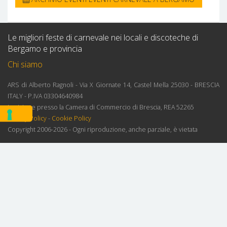
Le migliori feste di carnevale nei locali e discoteche di
Bergamo e provincia
Chi siamo
ARS di Alberto Ragnoli - Via X Giornate 14, Castel Mella 25030 - BRESCIA
ITALY - P.IVA 03304640984
Iscrizione presso la Camera di Commercio di Brescia, REA 52265
Privacy Policy
-
Cookie Policy
Copyright 2006-2026 - Ogni riproduzione, anche parziale, è vietata