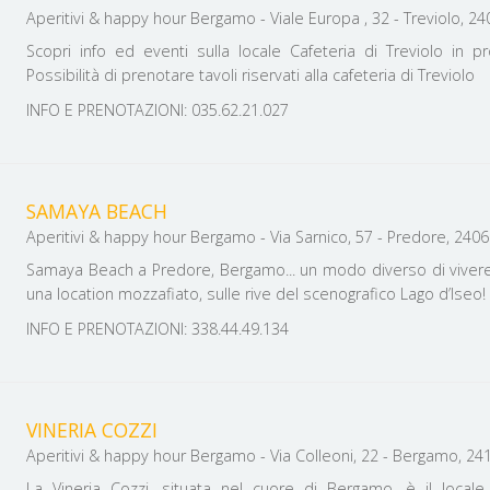
Aperitivi & happy hour Bergamo - Viale Europa , 32 - Treviolo, 240
Scopri info ed eventi sulla locale Cafeteria di Treviolo in p
Possibilità di prenotare tavoli riservati alla cafeteria di Treviolo
INFO E PRENOTAZIONI: 035.62.21.027
SAMAYA BEACH
Aperitivi & happy hour Bergamo - Via Sarnico, 57 - Predore, 24060 
Samaya Beach a Predore, Bergamo... un modo diverso di vivere
una location mozzafiato, sulle rive del scenografico Lago d’Iseo!
INFO E PRENOTAZIONI: 338.44.49.134
VINERIA COZZI
Aperitivi & happy hour Bergamo - Via Colleoni, 22 - Bergamo, 2412
La Vineria Cozzi, situata nel cuore di Bergamo, è il local