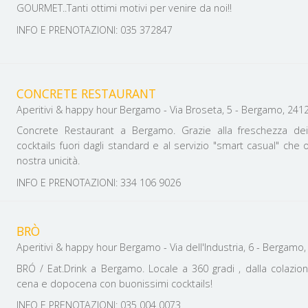
GOURMET..Tanti ottimi motivi per venire da noi!!
INFO E PRENOTAZIONI: 035 372847
CONCRETE RESTAURANT
Aperitivi & happy hour Bergamo - Via Broseta, 5 - Bergamo, 24122 
Concrete Restaurant a Bergamo. Grazie alla freschezza dei 
cocktails fuori dagli standard e al servizio "smart casual" che o
nostra unicità.
INFO E PRENOTAZIONI: 334 106 9026
BRÒ
Aperitivi & happy hour Bergamo - Via dell'Industria, 6 - Bergamo, 2
BRÓ / Eat.Drink a Bergamo. Locale a 360 gradi , dalla colazione
cena e dopocena con buonissimi cocktails!
INFO E PRENOTAZIONI: 035 004 0073