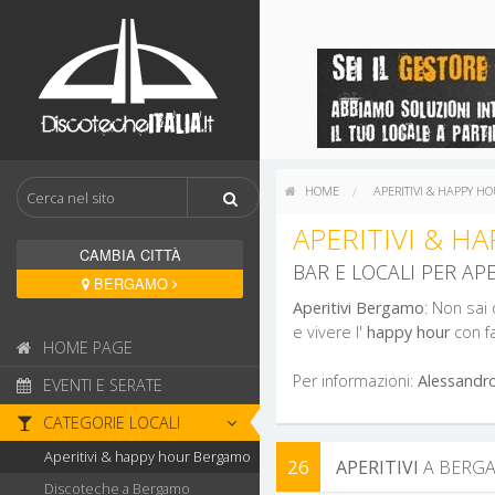
HOME
APERITIVI & HAPPY 
APERITIVI & 
CAMBIA CITTÀ
BAR E LOCALI PER AP
BERGAMO
Aperitivi Bergamo
: Non sai 
e vivere l'
happy hour
con fa
HOME PAGE
Per informazioni:
Alessandr
EVENTI E SERATE
CATEGORIE LOCALI
Aperitivi & happy hour Bergamo
26
APERITIVI
A BER
Discoteche a Bergamo