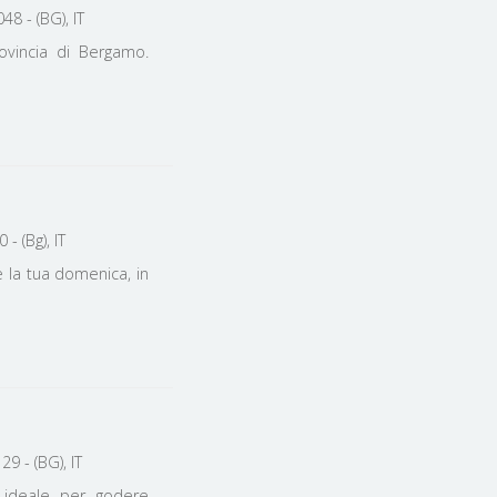
48 - (BG), IT
rovincia di Bergamo.
- (Bg), IT
 la tua domenica, in
9 - (BG), IT
e ideale per godere