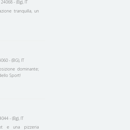
24068 - (Bg), IT
zione tranquilla, un
 degli Alpini, - Villongo, 24060 - (BG), IT
osizione dominante;
dello Sport!
44 - (Bg), IT
rot e una pizzeria