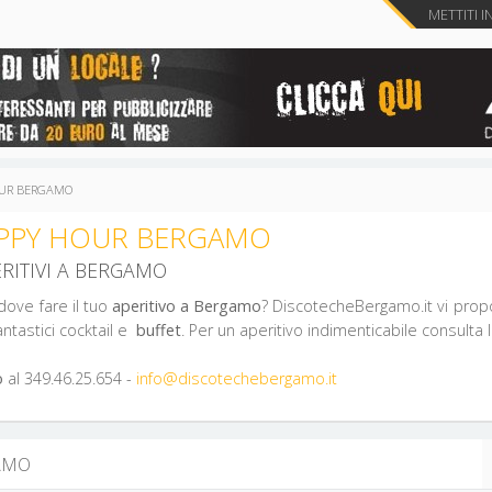
METTITI I
HOUR BERGAMO
HAPPY HOUR BERGAMO
ERITIVI A BERGAMO
dove fare il tuo
aperitivo a Bergamo
? DiscotecheBergamo.it vi propo
ntastici cocktail e
buffet
. Per un aperitivo indimenticabile consulta 
o
al 349.46.25.654 -
info@discotechebergamo.it
GAMO