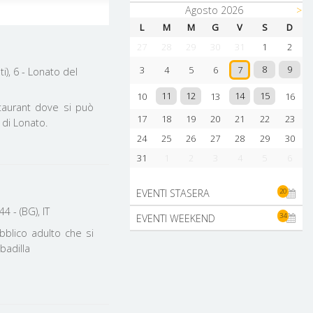
Agosto 2026
>
AREE GEOGRAFICHE
L
M
M
G
V
S
D
CITTÀ ALTA
27
28
29
30
31
1
2
LAGO D'ISEO
8
9
3
4
5
6
7
i), 6 - Lonato del
COMUNI
11
12
14
15
10
13
16
CURNO
taurant dove si può
17
18
19
20
21
22
23
DALMINE
 di Lonato.
24
25
26
27
28
29
30
SERIATE
31
1
2
3
4
5
6
20
EVENTI STASERA
4 - (BG), IT
34
EVENTI WEEKEND
bblico adulto che si
badilla