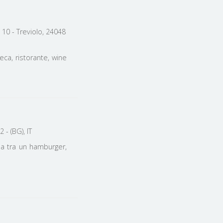
 10 - Treviolo, 24048
eca, ristorante, wine
- (BG), IT
sa tra un hamburger,