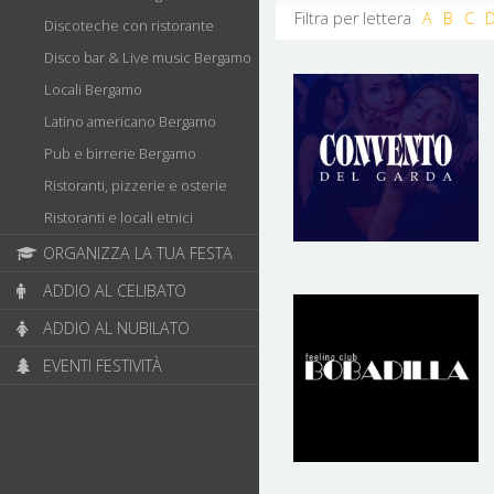
Filtra per lettera
A
B
C
Discoteche con ristorante
Disco bar & Live music Bergamo
Locali Bergamo
Latino americano Bergamo
Pub e birrerie Bergamo
Ristoranti, pizzerie e osterie
Ristoranti e locali etnici
ORGANIZZA LA TUA FESTA
ADDIO AL CELIBATO
ADDIO AL NUBILATO
EVENTI FESTIVITÀ