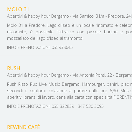
MOLO 31
Aperitivi & happy hour Bergamo - Via Sarnico, 31/a - Predore, 2406
Molo 31 a Predore, Lago d'Iseo è un locale rinomato e celeb
ristorante; è possibile l'attracco con piccole barche e 
mozzafiato del lago d'Iseo al tramonto!
INFO E PRENOTAZIONI: 035938645
RUSH
Aperitivi & happy hour Bergamo - Via Antonia Ponti, 22 - Bergamo,
Rush Risto Pub Live Music Bergamo. Hamburger, panini, piadine
secondi e contorni, colazione a partire dalle ore 6,30. Music
aperitivi, pranzi di lavoro, cena alla carta con specialità FIOREN
INFO E PRENOTAZIONI: 035 322839 - 347 530 3095
REWIND CAFÈ