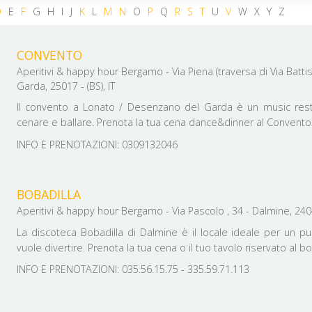
D
E
F
G
H
I
J
K
L
M
N
O
P
Q
R
S
T
U
V
W
X
Y
Z
CONVENTO
Aperitivi & happy hour Bergamo - Via Piena (traversa di Via Battist
Garda, 25017 - (BS), IT
Il convento a Lonato / Desenzano del Garda è un music res
cenare e ballare. Prenota la tua cena dance&dinner al Convento
INFO E PRENOTAZIONI: 0309132046
BOBADILLA
Aperitivi & happy hour Bergamo - Via Pascolo , 34 - Dalmine, 2404
La discoteca Bobadilla di Dalmine è il locale ideale per un pu
vuole divertire. Prenota la tua cena o il tuo tavolo riservato al bo
INFO E PRENOTAZIONI: 035.56.15.75 - 335.59.71.113