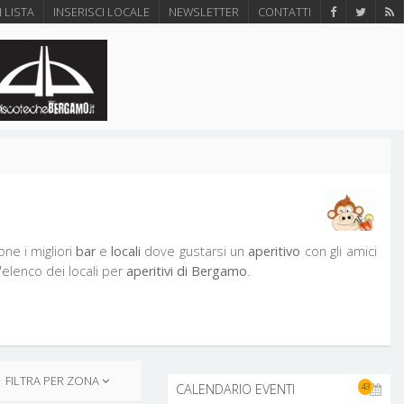
N LISTA
INSERISCI LOCALE
NEWSLETTER
CONTATTI
ne i migliori
bar
e
locali
dove gustarsi un
aperitivo
con gli amici
l'elenco dei locali per
aperitivi di Bergamo
.
FILTRA PER ZONA
43
CALENDARIO EVENTI