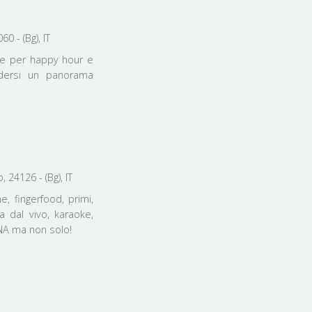
0 - (Bg), IT
re per happy hour e
godersi un panorama
 24126 - (Bg), IT
, fingerfood, primi,
a dal vivo, karaoke,
TINA ma non solo!