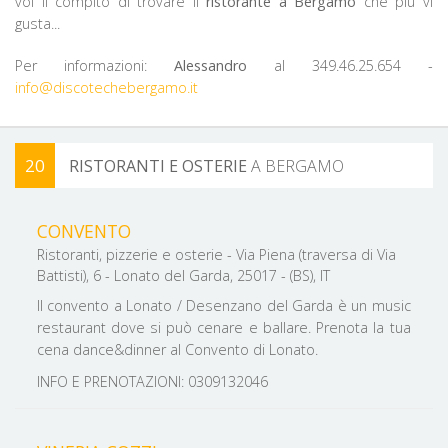
voi il compito di trovare il
ristorante a Bergamo
che più vi
gusta...
Per informazioni:
Alessandro
al 349.46.25.654 -
info@discotechebergamo.it
20
RISTORANTI E OSTERIE
A BERGAMO
FILTRA PER ZONA
CONVENTO
Ristoranti, pizzerie e osterie - Via Piena (traversa di Via
Battisti), 6 - Lonato del Garda, 25017 - (BS), IT
Il convento a Lonato / Desenzano del Garda è un music
restaurant dove si può cenare e ballare. Prenota la tua
cena dance&dinner al Convento di Lonato.
INFO E PRENOTAZIONI: 0309132046