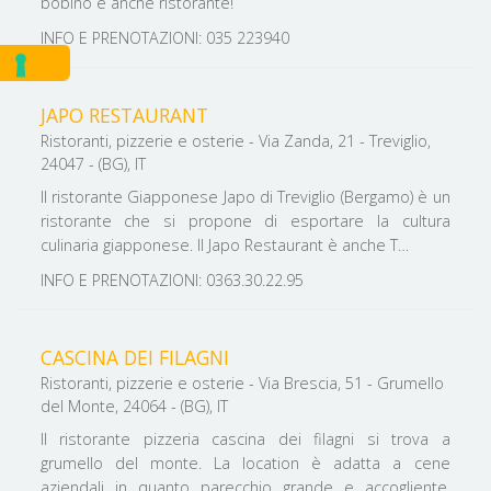
bobino è anche ristorante!
INFO E PRENOTAZIONI: 035 223940
JAPO RESTAURANT
Ristoranti, pizzerie e osterie - Via Zanda, 21 - Treviglio,
24047 - (BG), IT
Il ristorante Giapponese Japo di Treviglio (Bergamo) è un
ristorante che si propone di esportare la cultura
culinaria giapponese. Il Japo Restaurant è anche T…
INFO E PRENOTAZIONI: 0363.30.22.95
CASCINA DEI FILAGNI
Ristoranti, pizzerie e osterie - Via Brescia, 51 - Grumello
del Monte, 24064 - (BG), IT
Il ristorante pizzeria cascina dei filagni si trova a
grumello del monte. La location è adatta a cene
aziendali in quanto parecchio grande e accogliente.