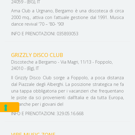
24059 - (BG), IT
Ama Club a Urgnano, Bergamo è una discoteca di circa
2000 mq., attiva con l’attuale gestione dal 1991. Musica
dance revival '70 – '80- '90!
INFO E PRENOTAZIONI: 035893053
GRIZZLY DISCO CLUB
Discoteche a Bergamo - Via Magri, 11/13 - Foppolo,
24010 - (Bg), IT
Il Grizzly Disco Club sorge a Foppolo, a poca distanza
dal Piazzale degli Alberghi. La posizione strategica ne fa
una tappa obbligatoria per i vacanzieri che frequentano
le piste da sci provenienti dall’Italia e da tutta Europa,
ma anche per i giovani del
INFO E PRENOTAZIONI: 329.05.16.668
VIBE MUSIC ZONE