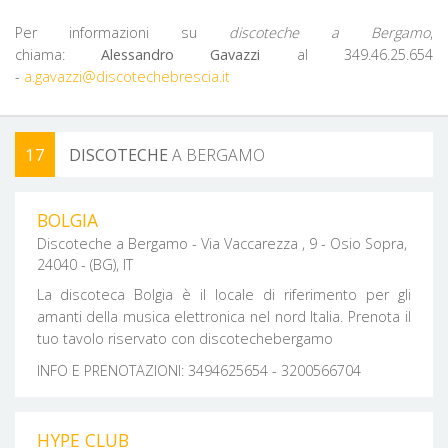
Per informazioni su
discoteche a Bergamo
,
chiama:
Alessandro Gavazzi
al 349.46.25.654
-
a.gavazzi@discotechebrescia.it
17
DISCOTECHE
A BERGAMO
FILTRA PER ZONA
BOLGIA
Discoteche a Bergamo - Via Vaccarezza , 9 - Osio Sopra,
24040 - (BG), IT
La discoteca Bolgia è il locale di riferimento per gli
amanti della musica elettronica nel nord Italia. Prenota il
tuo tavolo riservato con discotechebergamo
INFO E PRENOTAZIONI: 3494625654 - 3200566704
HYPE CLUB