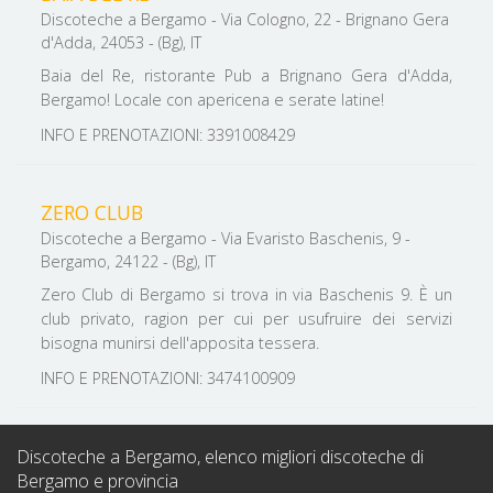
Discoteche a Bergamo - Via Cologno, 22 - Brignano Gera
d'Adda, 24053 - (Bg), IT
Baia del Re, ristorante Pub a Brignano Gera d'Adda,
Bergamo! Locale con apericena e serate latine!
INFO E PRENOTAZIONI: 3391008429
ZERO CLUB
Discoteche a Bergamo - Via Evaristo Baschenis, 9 -
Bergamo, 24122 - (Bg), IT
Zero Club di Bergamo si trova in via Baschenis 9. È un
club privato, ragion per cui per usufruire dei servizi
bisogna munirsi dell'apposita tessera.
INFO E PRENOTAZIONI: 3474100909
Discoteche a Bergamo, elenco migliori discoteche di
Bergamo e provincia