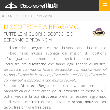
HOME
DISCOTECHE A BERGAMO
DISCOTECHE A BERGAMO
TUTTE LE MIGLIORI DISCOTECHE DI
BERGAMO E PROVINCIA!
Le
discoteche a Bergamo
e provincia sono conosciute in tutto
il Nord Italia: musica suonata dai migliori dj, locations
all'avanguardia e soluzioni su misura per le tue serate.
Potrai trovare
discoteche
che fanno ogni genere di musica,
discoteche con musica house
,
discoteche con musica minimal
techno
,
discoteche hard-core
,
discoteche anni 80/90
,
discoteche
commerciali e discoteche con musica revival
...
E poi
DiscotecheBergamo.it
oltre a proporre una
panoramica di queste arene del divertimento, fa molto di più:
potrai vedere la tua
discoteca
preferita, essere aggiornato
sugli
eventi
,
metterti in lista
, ottenere
sconti
,
riduzioni
per
tavoli,
free drinks
e
free pass
.