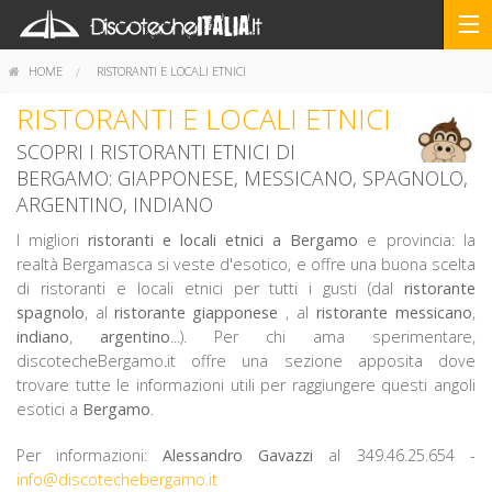
HOME
RISTORANTI E LOCALI ETNICI
RISTORANTI E LOCALI ETNICI
SCOPRI I RISTORANTI ETNICI DI
BERGAMO: GIAPPONESE, MESSICANO, SPAGNOLO,
ARGENTINO, INDIANO
I migliori
ristoranti e locali etnici a Bergamo
e provincia: la
realtà Bergamasca si veste d'esotico, e offre una buona scelta
di ristoranti e locali etnici per tutti i gusti (dal
ristorante
spagnolo
, al
ristorante giapponese
, al
ristorante messicano
,
indiano
,
argentino
...). Per chi ama sperimentare,
discotecheBergamo.it offre una sezione apposita dove
trovare tutte le informazioni utili per raggiungere questi angoli
esotici a
Bergamo
.
Per informazioni:
Alessandro
Gavazzi
al 349.46.25.654 -
info@discotechebergamo.it