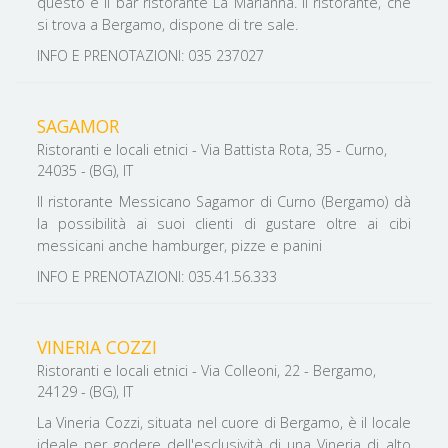
questo è il bar ristorante La Marianna. Il ristorante, che
si trova a Bergamo, dispone di tre sale.
INFO E PRENOTAZIONI: 035 237027
SAGAMOR
Ristoranti e locali etnici - Via Battista Rota, 35 - Curno,
24035 - (BG), IT
Il ristorante Messicano Sagamor di Curno (Bergamo) dà
la possibilità ai suoi clienti di gustare oltre ai cibi
messicani anche hamburger, pizze e panini
INFO E PRENOTAZIONI: 035.41.56.333
VINERIA COZZI
Ristoranti e locali etnici - Via Colleoni, 22 - Bergamo,
24129 - (BG), IT
La Vineria Cozzi, situata nel cuore di Bergamo, è il locale
ideale per godere dell'esclusività di una Vineria di alto