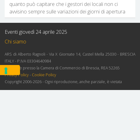
quanto può capitare che i gestori dei locali non ci
avvisino sempre sulle variazioni dei giorni di apertura
Eventi giovedì 24 aprile 2025
Chi siamo
ARS di Alberto Ragnoli - Via X Giornate 14, Castel Mella 25030 - BRESCIA
ITALY - P.IVA 03304640984
Iscrizione presso la Camera di Commercio di Brescia, REA 52265
Privacy Policy
-
Cookie Policy
Copyright 2006-2026 - Ogni riproduzione, anche parziale, è vietata