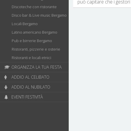
può capitare che i gestori 
Discoteche con ristorante
Disco bar & Live music Bergamo
Locali Bergamo
Latino americano Bergamo
Pub e birrerie Bergamo
Ristoranti, pizzerie e osterie
Ristoranti e locali etnici
ORGANIZZA LA TUA FESTA
ADDIO AL CELIBATO
ADDIO AL NUBILATO
EVENTI FESTIVITÀ