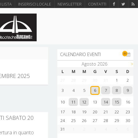
N LISTA
INSERISCI LOCALE
NEWSLETTER
CONTATTI
44
CALENDARIO EVENTI
Agosto 2026
>
L
M
M
G
V
S
D
EMBRE 2025
27
28
29
30
31
1
2
7
8
9
3
4
5
6
11
12
14
15
10
13
16
17
18
19
20
21
22
23
TI SABATO 20
24
25
26
27
28
29
30
31
1
2
3
4
5
6
pertura in quanto