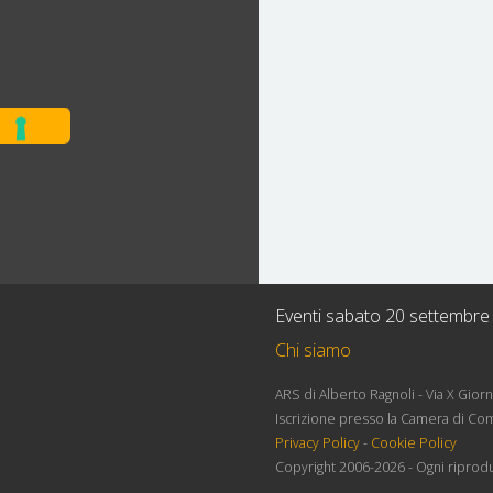
Eventi sabato 20 settembre
Chi siamo
ARS di Alberto Ragnoli - Via X Gio
Iscrizione presso la Camera di Co
Privacy Policy
-
Cookie Policy
Copyright 2006-2026 - Ogni riprodu