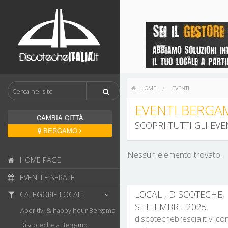
HOME
EVENTI
EVENTI BERGA
CAMBIA CITTÀ
SCOPRI TUTTI GLI E
BERGAMO
Nessun elemento trovato.
HOME PAGE
EVENTI E SERATE
LOCALI, DISCOTECHE,
CATEGORIE LOCALI
SETTEMBRE 2025
Aperitivi & happy hour Bergamo
discotechebrescia.it vi co
Discoteche a Bergamo