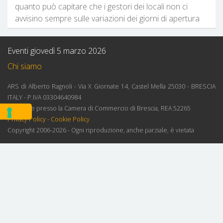
quanto può capitare che i gestori dei locali non ci
avvisino sempre sulle variazioni dei giorni di apertura
Eventi giovedì 5 marzo 2026
Chi siamo
ARS di Alberto Ragnoli - Via X Giornate 14, Castel Mella 25030 - BRESCIA
ITALY - P.IVA 03304640984
Iscrizione presso la Camera di Commercio di Brescia, REA 52265
Privacy Policy
-
Cookie Policy
Copyright 2006-2026 - Ogni riproduzione, anche parziale, è vietata