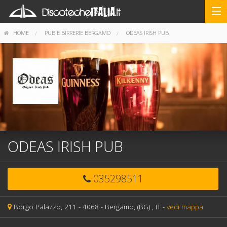
HOME
PUB E BIRRERIE BERGAMO
ODEAS IRISH PUB
ODEAS IRISH PUB
035298511
Borgo Palazzo, 211 -
4068 -
Bergamo,
(BG)
, IT
-
vedi mappa