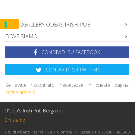
PHOTOGALLERY ODEAS IRISH PUB
DOVE SIAMO
CONDIVIDI SU FACEBOOK
CONDIVIDI SU TWITTER
Se avete riscontrato inesattezze in questa pagina
segnalatecelo
.
O'Dea's Irish Pub Bergamo
Chi siamo
ARS di Alberto Ragnoli - Via X Giornate 14, Castel Mella 25030 - BRESCIA